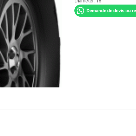
Diameter:
16''
Demande de devis ou r