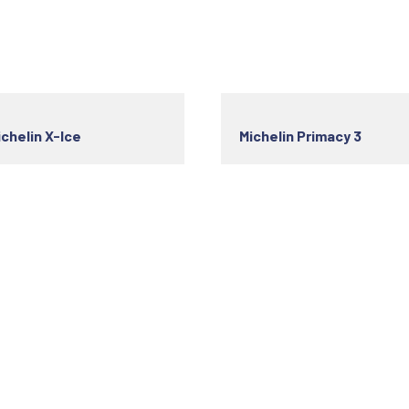
ichelin X-Ice
Michelin Primacy 3
s utiles
Horaire d'ouverture
ok Your Service
Monday
08h -19h