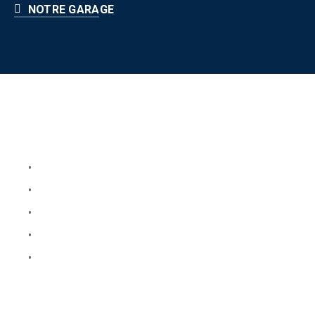
NOTRE GARAGE
Liens utiles
Book Your Service
About Us
Faq
Blog
Testimonials
Horaire d'ouverture