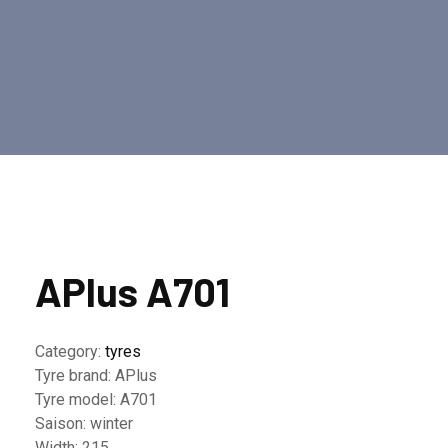
APlus A701
Category:
tyres
Tyre brand:
APlus
Tyre model:
A701
Saison:
winter
Width:
215