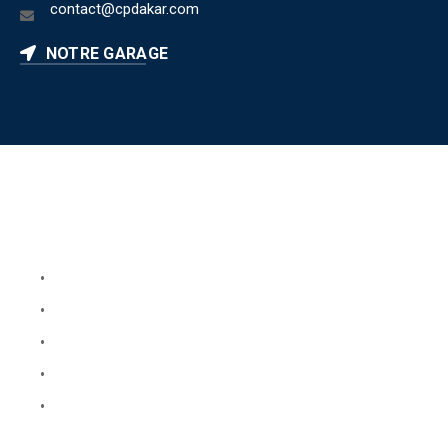
contact@cpdakar.com
NOTRE GARAGE
Liens utiles
Book Your Service
About Us
Faq
Blog
Testimonials