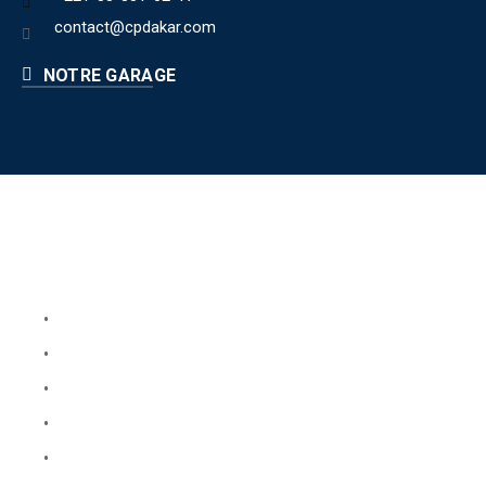
contact@cpdakar.com
NOTRE GARAGE
Liens utiles
Book Your Service
About Us
Faq
Blog
Testimonials