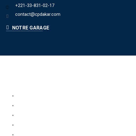
+221-33-831-02-17
contact@cpdakar.com
NOTRE GARAGE
Liens utiles
Book Your Service
About Us
Faq
Blog
Testimonials