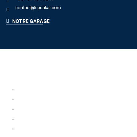
contact@cpdakar.com
NOTRE GARAGE
Liens utiles
Book Your Service
About Us
Faq
Blog
Testimonials