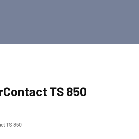
l
rContact TS 850
act TS 850