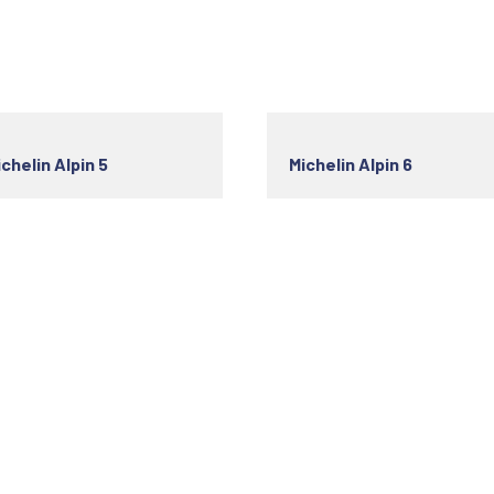
chelin Alpin 5
Michelin Alpin 6
s utiles
Horaire d'ouverture
ok Your Service
Monday
08h -19h