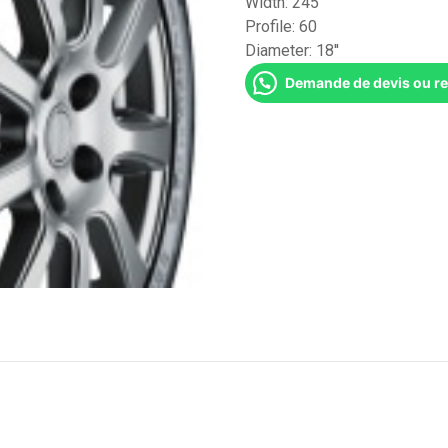
Width:
245
Profile:
60
Diameter:
18''
Demande de devis ou r