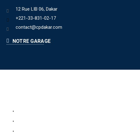
12 Rue LIB 06, Dakar
+221-33-831-02-17
contact@cpdakar.com
NOTRE GARAGE
Liens utiles
Book Your Service
About Us
Faq