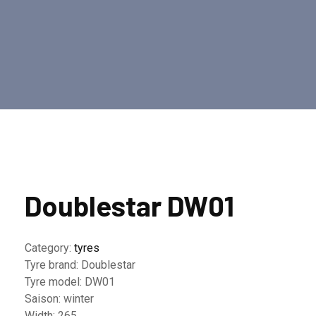
Doublestar DW01
Category:
tyres
Tyre brand:
Doublestar
Tyre model:
DW01
Saison:
winter
Width:
265