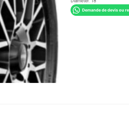
Diameter:
18''
Demande de devis ou r