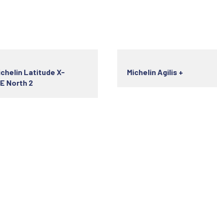
ichelin Latitude X-
Michelin Agilis +
CE North 2
s utiles
Horaire d'ouverture