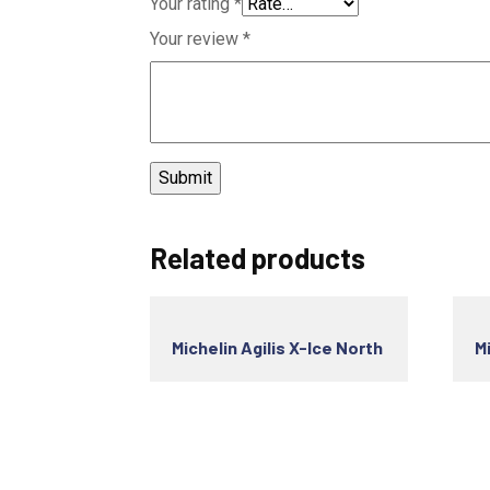
Your rating
*
Your review
*
Related products
Michelin Agilis X-Ice North
M