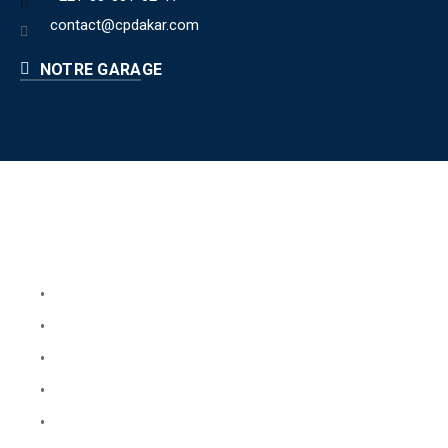
contact@cpdakar.com
NOTRE GARAGE
Liens utiles
Book Your Service
About Us
Faq
Blog
Testimonials