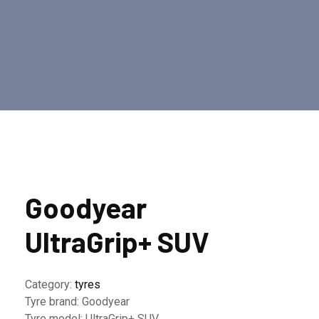
Goodyear
UltraGrip+ SUV
Category:
tyres
Tyre brand:
Goodyear
Tyre model:
UltraGrip+ SUV