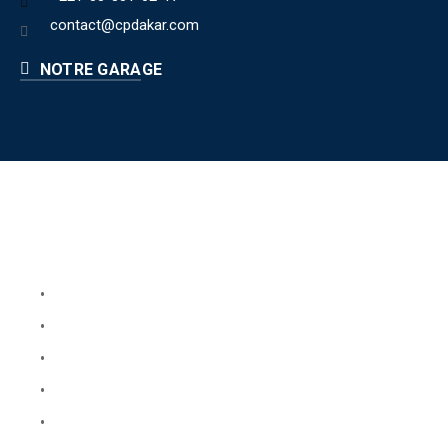
contact@cpdakar.com
NOTRE GARAGE
Liens utiles
Book Your Service
About Us
Faq
Blog
Testimonials