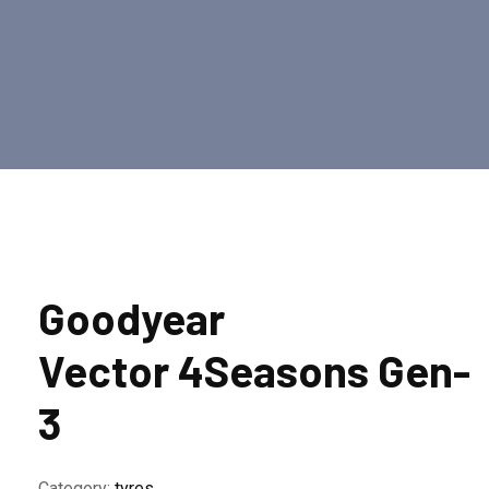
Goodyear
Vector 4Seasons Gen-
3
Category:
tyres