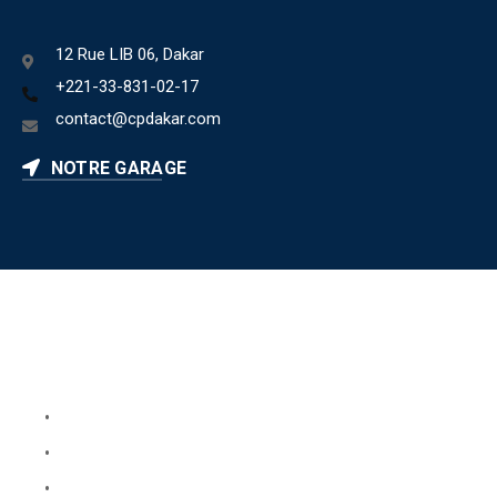
12 Rue LIB 06, Dakar
+221-33-831-02-17
contact@cpdakar.com
NOTRE GARAGE
Liens utiles
Book Your Service
About Us
Faq