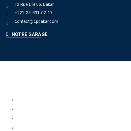
12 Rue LIB 06, Dakar
+221-33-831-02-17
contact@cpdakar.com
NOTRE GARAGE
Liens utiles
Book Your Service
About Us
Faq
Blog