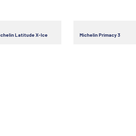
ichelin Latitude X-Ice
Michelin Primacy 3
s utiles
Horaire d'ouverture
ok Your Service
Monday
08h -19h