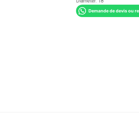
Diameter:
18''
Demande de devis ou r