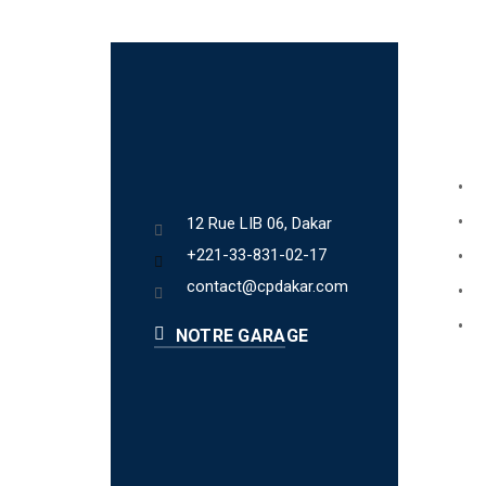
Lien
Bo
Ab
12 Rue LIB 06, Dakar
+221-33-831-02-17
Fa
contact@cpdakar.com
Bl
Te
NOTRE GARAGE