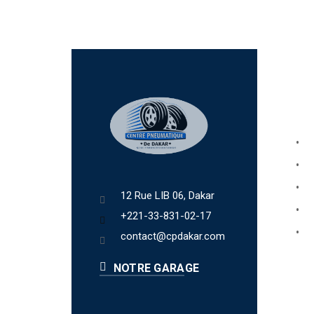
Lien
Bo
Ab
Fa
12 Rue LIB 06, Dakar
Bl
+221-33-831-02-17
Te
contact@cpdakar.com
NOTRE GARAGE