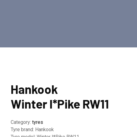
Hankook
Winter I*Pike RW11
Category:
tyres
Tyre brand:
Hankook
Tyre model:
Winter I*Pike RW11