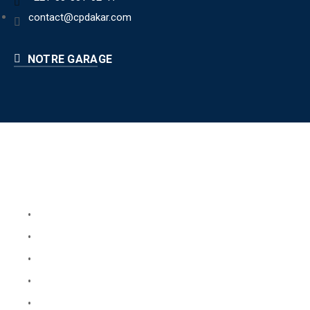
contact@cpdakar.com
NOTRE GARAGE
Liens utiles
Book Your Service
About Us
Faq
Blog
Testimonials