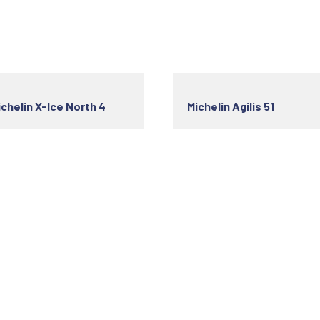
ichelin X-Ice North 4
Michelin Agilis 51
s utiles
Horaire d'ouverture