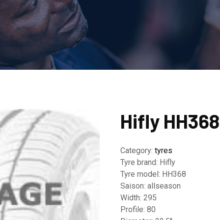
Hifly HH368
Category:
tyres
Tyre brand:
Hifly
Tyre model:
HH368
Saison:
allseason
Width:
295
Profile:
80