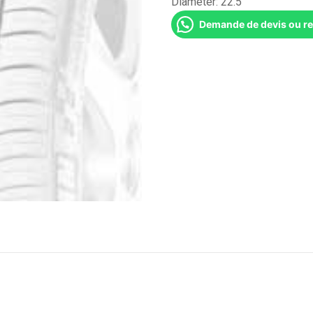
Diameter:
22.5''
Demande de devis ou r