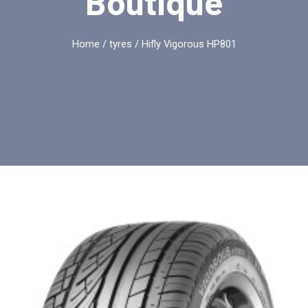
Boutique
Home
/
tyres
/ Hifly Vigorous HP801