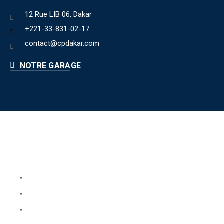
12 Rue LIB 06, Dakar
+221-33-831-02-17
contact@cpdakar.com
NOTRE GARAGE
Liens utiles
Book Your Service
About Us
Faq