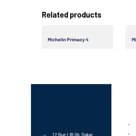
Related products
Michelin Primacy 4
Mi
Lien
Bo
Ab
12 Rue LIB 06, Dakar