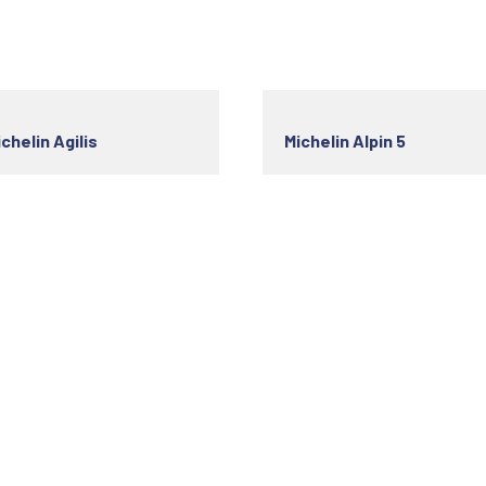
chelin Agilis
Michelin Alpin 5
s utiles
Horaire d'ouverture
ok Your Service
Monday
08h -19h
out Us
Tuesday
08h -19h