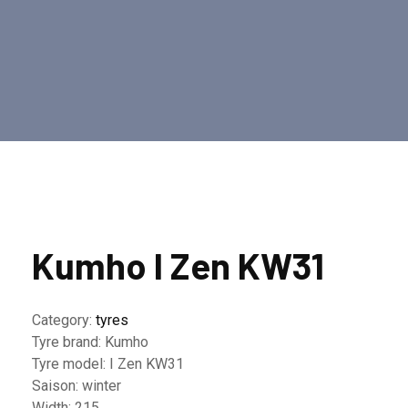
Kumho I Zen KW31
Category:
tyres
Tyre brand:
Kumho
Tyre model:
I Zen KW31
Saison:
winter
Width:
215