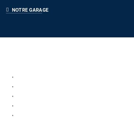
NOTRE GARAGE
Liens utiles
Book Your Service
About Us
Faq
Blog
Testimonials