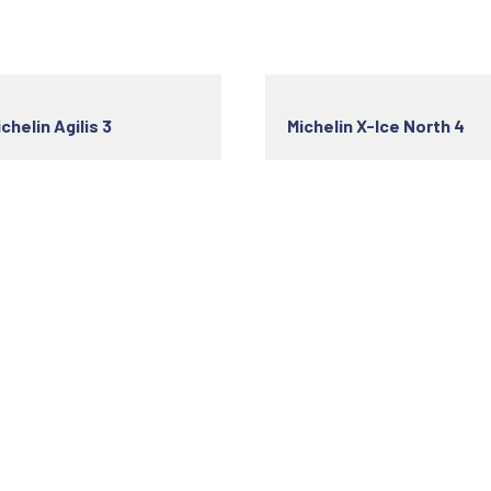
chelin Agilis 3
Michelin X-Ice North 4
s utiles
Horaire d'ouverture
ok Your Service
Monday
08h -19h
out Us
Tuesday
08h -19h