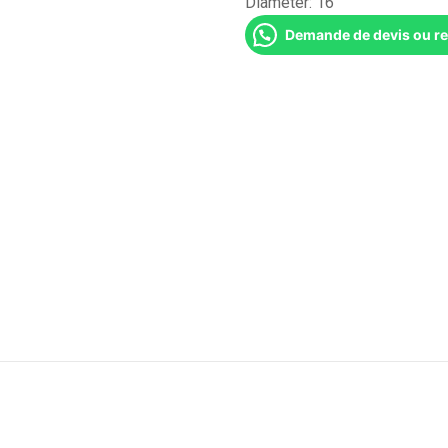
Diameter:
16''
Demande de devis ou r