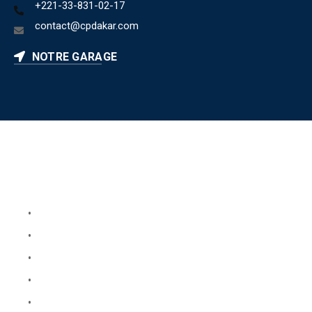
+221-33-831-02-17
contact@cpdakar.com
NOTRE GARAGE
Liens utiles
Book Your Service
About Us
Faq
Blog
Testimonials