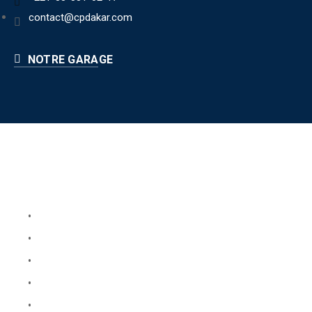
contact@cpdakar.com
NOTRE GARAGE
Liens utiles
Book Your Service
About Us
Faq
Blog
Testimonials