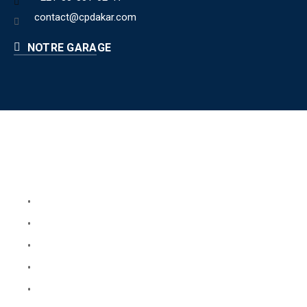
contact@cpdakar.com
NOTRE GARAGE
Liens utiles
Book Your Service
About Us
Faq
Blog
Testimonials