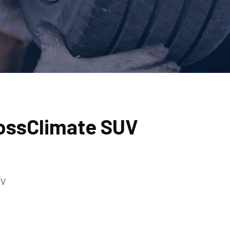
rossClimate SUV
UV