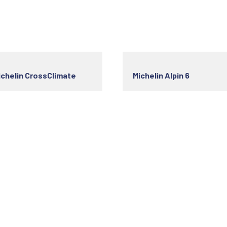
ichelin CrossClimate
Michelin Alpin 6
s utiles
Horaire d'ouverture
ok Your Service
Monday
08h -19h