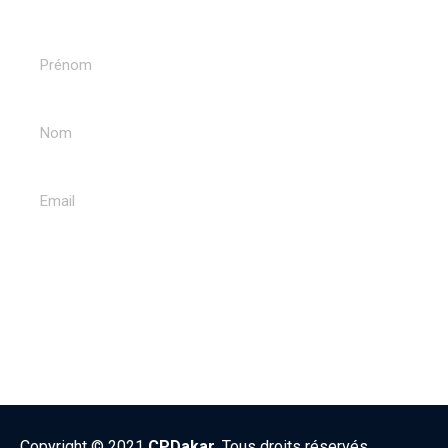
Recevoir nos newsletters
ENVOYER
Copyright © 2021
CPDakar
. Tous droits réservés.