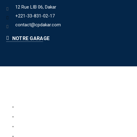
12 Rue LIB 06, Dakar
+221-33-831-02-17
contact@cpdakar.com
NOTRE GARAGE
Liens utiles
Book Your Service
About Us
Faq
Blog