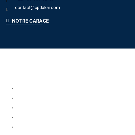
contact@cpdakar.com
NOTRE GARAGE
Liens utiles
Book Your Service
About Us
Faq
Blog
Testimonials