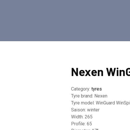
Nexen WinG
Category:
tyres
Tyre brand:
Nexen
Tyre model:
WinGuard WinSp
Saison:
winter
Width:
265
Profile:
65