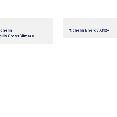
ichelin
Michelin Energy XM2+
gilis CrossClimate
s utiles
Horaire d'ouverture
ok Your Service
Monday
08h -19h