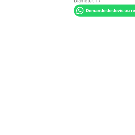
Diameter:
17''
Demande de devis ou r