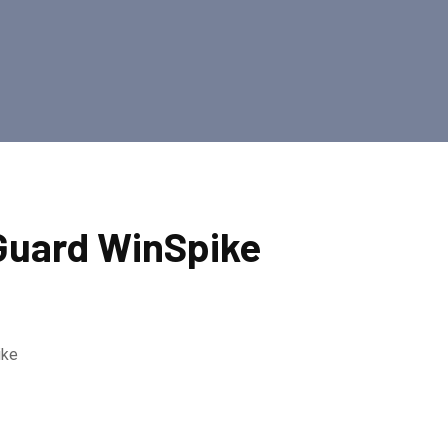
uard WinSpike
ike