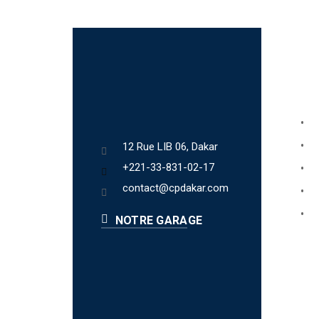
Lien
Bo
Ab
12 Rue LIB 06, Dakar
+221-33-831-02-17
Fa
contact@cpdakar.com
Bl
Te
NOTRE GARAGE