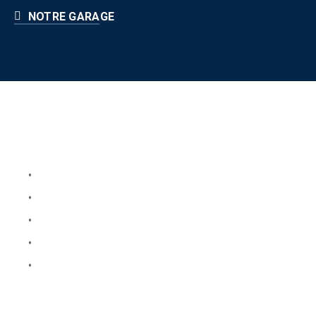
NOTRE GARAGE
Liens utiles
Book Your Service
About Us
Faq
Blog
Testimonials