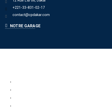
12 Rue LIB 06, Dakar
+221-33-831-02-17
contact@cpdakar.com
NOTRE GARAGE
Liens utiles
Book Your Service
About Us
Faq
Blog