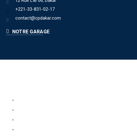
12 Rue LIB 06, Dakar
+221-33-831-02-17
contact@cpdakar.com
NOTRE GARAGE
Liens utiles
Book Your Service
About Us
Faq
Blog