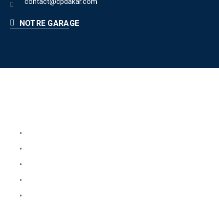
contact@cpdakar.com
NOTRE GARAGE
Liens utiles
Book Your Service
About Us
Faq
Blog
Testimonials