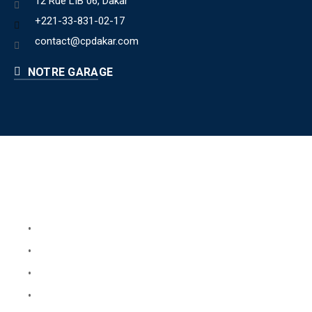
12 Rue LIB 06, Dakar
+221-33-831-02-17
contact@cpdakar.com
NOTRE GARAGE
Liens utiles
Book Your Service
About Us
Faq
Blog