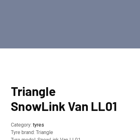
Triangle
SnowLink Van LL01
Category:
tyres
Tyre brand:
Triangle
Tyre model:
SnowLink Van LL01