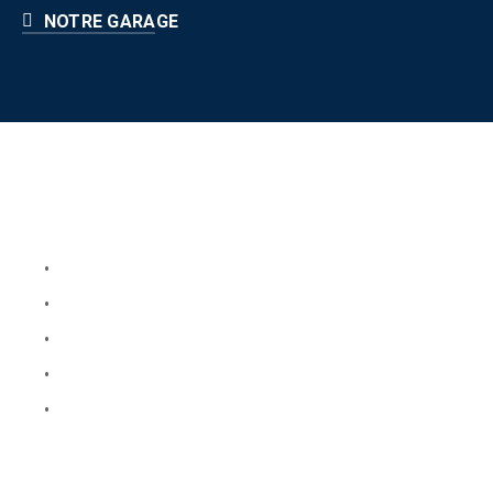
NOTRE GARAGE
Liens utiles
Book Your Service
About Us
Faq
Blog
Testimonials
Horaire d'ouverture